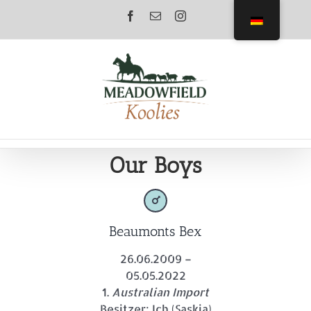
Zum
Facebook
E-
Instagram
Inhalt
Mail
springen
Our Boys
Beaumonts Bex
26.06.2009 –
05.05.2022
1.
Australian Import
Besitzer: Ich (Saskia)